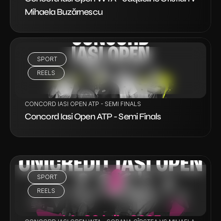
Mihaela Buzărnescu
SPORT
VEZI PROIECT
REELS
CONCORD IASI OPEN ATP - SEMI FINALS
Concord Iasi Open ATP - Semi Finals
SPORT
VEZI PROIECT
REELS