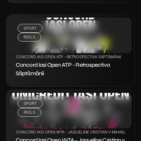
SPORT
VEZI PROIECT
REELS
CONCORD IASI OPEN ATP - RETROSPECTIVA SĂPTĂMÂNII
Concord Iasi Open ATP - Retrospectiva 
Săptămânii
SPORT
VEZI PROIECT
REELS
CONCORD IASI OPEN WTA - JAQUELINE CRISTIAN V MIHAELA BUZ
Concord Iasi Open WTA - Jaqueline Cristian v 