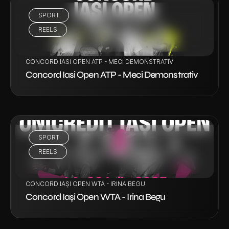
SPORT
VEZI PROIECT
REELS
CONCORD IASI OPEN ATP - MECI DEMONSTRATIV
Concord Iasi Open ATP - Meci Demonstrativ
SPORT
VEZI PROIECT
REELS
CONCORD IAȘI OPEN WTA - IRINA BEGU
Concord Iași Open WTA - Irina Begu