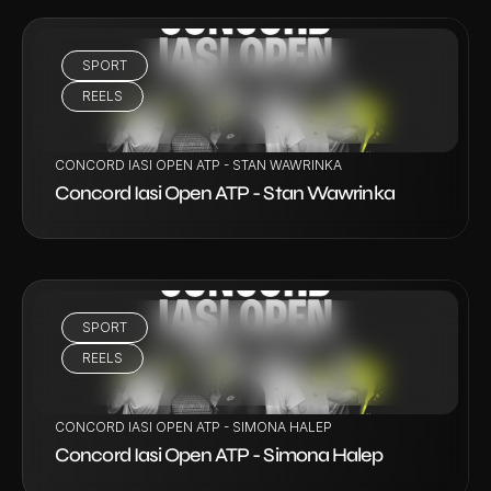
SPORT
VEZI PROIECT
REELS
CONCORD IASI OPEN ATP - STAN WAWRINKA
Concord Iasi Open ATP - Stan Wawrinka
SPORT
VEZI PROIECT
REELS
CONCORD IASI OPEN ATP - SIMONA HALEP
Concord Iasi Open ATP - Simona Halep