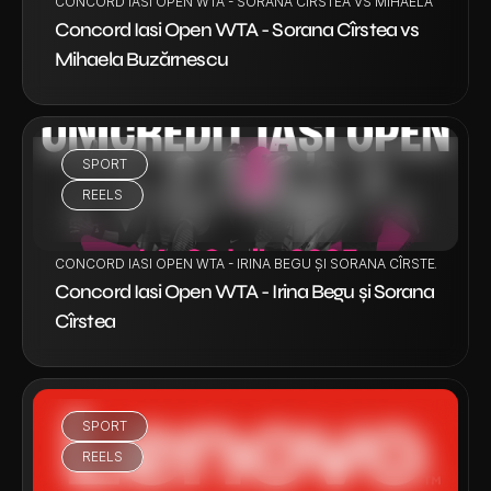
CONCORD IASI OPEN WTA - SORANA CÎRSTEA VS MIHAELA BUZĂR
Concord Iasi Open WTA - Sorana Cîrstea vs 
Mihaela Buzărnescu
SPORT
VEZI PROIECT
REELS
CONCORD IASI OPEN WTA - IRINA BEGU ȘI SORANA CÎRSTEA
Concord Iasi Open WTA - Irina Begu și Sorana 
Cîrstea
SPORT
VEZI PROIECT
REELS