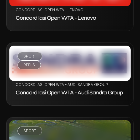
CONCORD IASI OPEN WTA - LENOVO
Concord Iasi Open WTA - Lenovo
SPORT
VEZI PROIECT
REELS
CONCORD IASI OPEN WTA - AUDI SANDRA GROUP
Concord Iasi Open WTA - Audi Sandra Group
SPORT
VEZI PROIECT